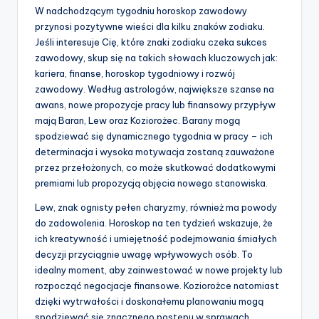
W nadchodzącym tygodniu horoskop zawodowy
przynosi pozytywne wieści dla kilku znaków zodiaku.
Jeśli interesuje Cię, które znaki zodiaku czeka sukces
zawodowy, skup się na takich słowach kluczowych jak:
kariera, finanse, horoskop tygodniowy i rozwój
zawodowy. Według astrologów, największe szanse na
awans, nowe propozycje pracy lub finansowy przypływ
mają Baran, Lew oraz Koziorożec. Barany mogą
spodziewać się dynamicznego tygodnia w pracy – ich
determinacja i wysoka motywacja zostaną zauważone
przez przełożonych, co może skutkować dodatkowymi
premiami lub propozycją objęcia nowego stanowiska.
Lew, znak ognisty pełen charyzmy, również ma powody
do zadowolenia. Horoskop na ten tydzień wskazuje, że
ich kreatywność i umiejętność podejmowania śmiałych
decyzji przyciągnie uwagę wpływowych osób. To
idealny moment, aby zainwestować w nowe projekty lub
rozpocząć negocjacje finansowe. Koziorożce natomiast
dzięki wytrwałości i doskonałemu planowaniu mogą
spodziewać się znacznego postępu w sprawach