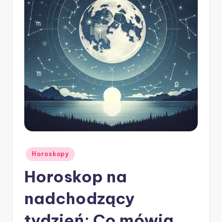
ę
Posted
Horoskopy
in
Horoskop na
nadchodzący
tydzień: Co mówią