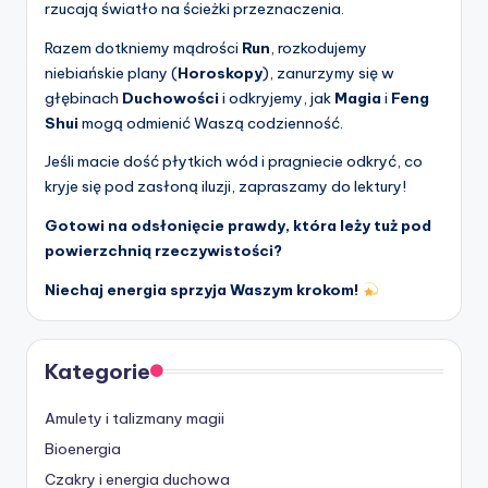
rzucają światło na ścieżki przeznaczenia.
Razem dotkniemy mądrości
Run
, rozkodujemy
niebiańskie plany (
Horoskopy
), zanurzymy się w
głębinach
Duchowości
i odkryjemy, jak
Magia
i
Feng
Shui
mogą odmienić Waszą codzienność.
Jeśli macie dość płytkich wód i pragniecie odkryć, co
kryje się pod zasłoną iluzji, zapraszamy do lektury!
Gotowi na odsłonięcie prawdy, która leży tuż pod
powierzchnią rzeczywistości?
Niechaj energia sprzyja Waszym krokom!
Kategorie
Amulety i talizmany magii
Bioenergia
Czakry i energia duchowa