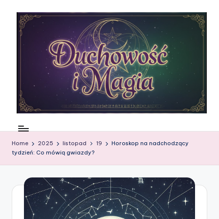
Skip
to
content
N
ie
Home
2025
listopad
19
Horoskop na nadchodzący
m
tydzień: Co mówią gwiazdy?
a
rt
w
si