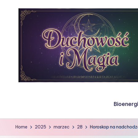
Skip
to
content
N
i
Bioenerg
e
m
Home
2025
marzec
28
Horoskop na nadchodzą