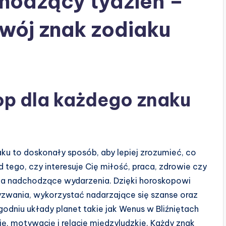
hodzący tydzień –
Twój znak zodiaku
p dla każdego znaku
u to doskonały sposób, aby lepiej zrozumieć, co
 tego, czy interesuje Cię miłość, praca, zdrowie czy
 na nadchodzące wydarzenia. Dzięki horoskopowi
wania, wykorzystać nadarzające się szanse oraz
odniu układy planet takie jak Wenus w Bliźniętach
ę, motywację i relacje międzyludzkie. Każdy znak