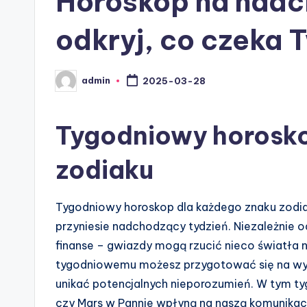
Horoskop na nadc
odkryj, co czeka 
admin
2025-03-28
Posted
by
Tygodniowy horosko
zodiaku
Tygodniowy horoskop dla każdego znaku zodiak
przyniesie nadchodzący tydzień. Niezależnie od
finanse – gwiazdy mogą rzucić nieco światła
tygodniowemu możesz przygotować się na wyz
unikać potencjalnych nieporozumień. W tym tyg
czy Mars w Pannie wpłyną na naszą komunikacj