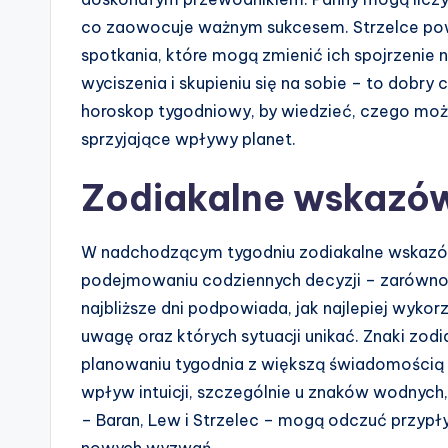
co zaowocuje ważnym sukcesem. Strzelce pow
spotkania, które mogą zmienić ich spojrzenie 
wyciszenia i skupieniu się na sobie – to dobry
horoskop tygodniowy, by wiedzieć, czego może
sprzyjające wpływy planet.
Zodiakalne wskazówk
W nadchodzącym tygodniu zodiakalne wskazów
podejmowaniu codziennych decyzji – zarówno 
najbliższe dni podpowiada, jak najlepiej wyko
uwagę oraz których sytuacji unikać. Znaki zo
planowaniu tygodnia z większą świadomością i
wpływ intuicji, szczególnie u znaków wodnych, t
– Baran, Lew i Strzelec – mogą odczuć przyp
nowych wyzwań.