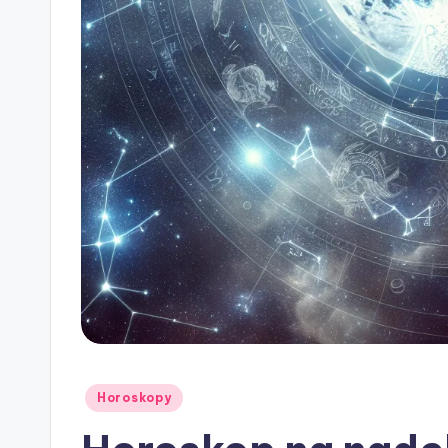
Posted
Horoskopy
in