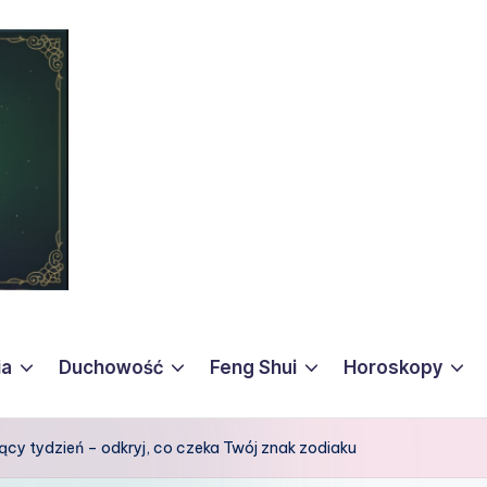
ia
Duchowość
Feng Shui
Horoskopy
cy tydzień – odkryj, co czeka Twój znak zodiaku