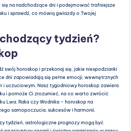
się na nadchodzące dni i podejmować trafniejsze
iaku i sprawdź, co mówią gwiazdy o Twojej
dchodzący tydzień?
kop
 swój horoskop i przekonaj się, jakie niespodzianki
e dni zapowiadają się pełne emocji, wewnętrznych
 i uczuciowym. Nasz tygodniowy horoskop zawiera
ku i pomoże Ci zrozumieć, na co warto zwrócić
aku Lwa, Raka czy Wodnika – horoskop na
zego samopoczucia, sukcesów i harmonii.
iższy tydzień, astrologiczne prognozy mogą być
na przypływ energii i świetną organizację w pracy,