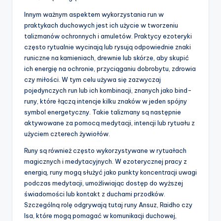
Innym ważnym aspektem wykorzystania run w
praktykach duchowych jest ich użycie w tworzeniu
talizmanów ochronnych i amuletów. Praktycy ezoteryki
często rytualnie wycinają lub rysują odpowiednie znaki
runiczne na kamieniach, drewnie lub skórze, aby skupić
ich energię na ochronie, przyciąganiu dobrobytu, zdrowia
czy miłości. W tym celu używa się zazwyczaj
pojedynczych run lub ich kombinacji, znanych jako bind-
runy, które łączą intencje kilku znaków w jeden spójny
symbol energetyczny. Takie talizmany są następnie
aktywowane za pomocą medytacji, intencji lub rytuału z
użyciem czterech żywiołów.
Runy są również często wykorzystywane w rytuałach
magicznych i medytacyjnych. W ezoterycznej pracy z
energią, runy mogą służyć jako punkty koncentracji uwagi
podczas medytacji, umożliwiając dostęp do wyższej
świadomości lub kontakt z duchami przodków.
Szczególną rolę odgrywają tutaj runy Ansuz, Raidho czy
Isa, które mogą pomagać w komunikacji duchowej,