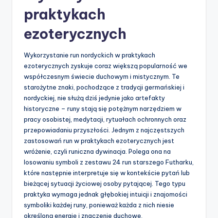
praktykach
ezoterycznych
Wykorzystanie run nordyckich w praktykach
ezoterycznych zyskuje coraz większą popularność we
współczesnym świecie duchowym i mistycznym. Te
starożytne znaki, pochodzące z tradycji germańskiej i
nordyckiej, nie służą dziś jedynie jako artefakty
historyczne – runy stają się potężnym narzędziem w
pracy osobistej, medytacji, rytuałach ochronnych oraz
przepowiadaniu przyszłości. Jednym z najczęstszych
zastosowań run w praktykach ezoterycznych jest
wróżenie, czyli runiczna dywinacja. Polega ona na
losowaniu symboli z zestawu 24 run starszego Futharku,
które następnie interpretuje się w kontekście pytań lub
bieżącej sytuacji życiowej osoby pytającej. Tego typu
praktyka wymaga jednak głębokiej intuicji i znajomości
symboliki każdej runy, ponieważ każda z nich niesie
określoną energię i znaczenie duchowe.