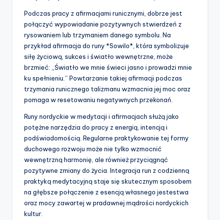
Podczas pracy z afirmacjami runicznymi, dobrze jest
połączyć wypowiadanie pozytywnych stwierdzeń z
rysowaniem lub trzymaniem danego symbolu. Na
przykład afirmacja do runy *Sowilo*, która symbolizuje
siłę życiową, sukces i światło wewnętrzne, może
brzmieć: „Światło we mnie świeci jasno i prowadzi mnie
ku spełnieniu.” Powtarzanie takiej afirmacji podczas
trzymania runicznego talizmanu wzmacnia jej moc oraz
pomaga w resetowaniu negatywnych przekonań.
Runy nordyckie w medytacji i afirmacjach służą jako
potężne narzędzia do pracy z energią, intencją i
podświadomością. Regularne praktykowanie tej formy
duchowego rozwoju może nie tylko wzmocnić
wewnętrzną harmonię, ale również przyciągnąć
pozytywne zmiany do życia. Integracja run z codzienną
praktyką medytacyjną staje się skutecznym sposobem
na głębsze połączenie z esencją własnego jestestwa
oraz mocy zawartej w pradawnej mądrości nordyckich
kultur.