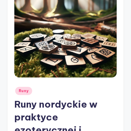
ę
Posted
Runy
in
Runy nordyckie w
praktyce
ezoterycznej i