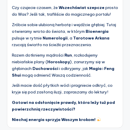
Czy czujecie czasem, że
Wszechświat szepcze
prosto
do Was? Jeśli tak, trafiliście do magicznego portalu!
Zróbcie sobie ulubioną herbatę i wejdźcie głębiej. Tutaj
otwieramy wrota do świata, w którym
Bioenergia
pulsuje w rytmie
Numerologii
, a
Tarotowe Arkana
rzucają światło na ścieżki przeznaczenia.
Razem dotkniemy mądrości
Run
, rozkodujemy
niebiańskie plany (
Horoskopy
), zanurzymy się w
głębinach
Duchowości
i odkryjemy, jak
Magia
i
Feng
Shui
mogą odmienić Waszą codzienność.
Jeśli macie dość płytkich wód i pragniecie odkryć, co
kryje się pod zasłoną iluzji, zapraszamy do lektury!
Gotowi na odsłonięcie prawdy, która leży tuż pod
powierzchnią rzeczywistości?
Niechaj energia sprzyja Waszym krokom!