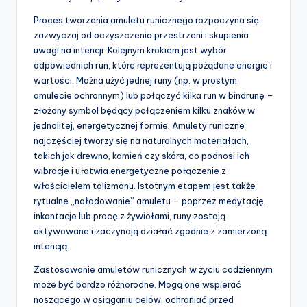
Proces tworzenia amuletu runicznego rozpoczyna się
zazwyczaj od oczyszczenia przestrzeni i skupienia
uwagi na intencji. Kolejnym krokiem jest wybór
odpowiednich run, które reprezentują pożądane energie i
wartości. Można użyć jednej runy (np. w prostym
amulecie ochronnym) lub połączyć kilka run w bindrunę –
złożony symbol będący połączeniem kilku znaków w
jednolitej, energetycznej formie. Amulety runiczne
najczęściej tworzy się na naturalnych materiałach,
takich jak drewno, kamień czy skóra, co podnosi ich
wibracje i ułatwia energetyczne połączenie z
właścicielem talizmanu. Istotnym etapem jest także
rytualne „naładowanie” amuletu – poprzez medytację,
inkantacje lub pracę z żywiołami, runy zostają
aktywowane i zaczynają działać zgodnie z zamierzoną
intencją.
Zastosowanie amuletów runicznych w życiu codziennym
może być bardzo różnorodne. Mogą one wspierać
noszącego w osiąganiu celów, ochraniać przed