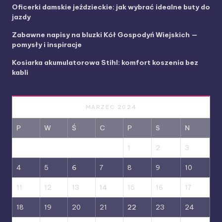
Oficerki damskie jeździeckie: jak wybrać idealne buty do
jazdy
Zabawne napisy na bluzki Kół Gospodyń Wiejskich —
pomysły i inspiracje
Kosiarka akumulatorowa Stihl: komfort koszenia bez
kabli
MARZEC 2024
P
W
Ś
C
P
S
N
1
2
3
4
5
6
7
8
9
10
11
12
13
14
15
16
17
18
19
20
21
22
23
24