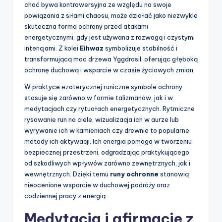
choć bywa kontrowersyjna ze względu na swoje
powiązania z siłami chaosu, może działać jako niezwykle
skuteczna forma ochrony przed atakami
energetycznymi, gdy jest używana z rozwagą i czystymi
intencjami. Z kolei
Eihwaz
symbolizuje stabilność i
transformującą moc drzewa Yggdrasil, oferując głęboką
ochronę duchową i wsparcie w czasie życiowych zmian.
W praktyce ezoterycznej runiczne symbole ochrony
stosuje się zarówno w formie talizmanów, jak i w
medytacjach czy rytuałach energetycznych. Rytmiczne
rysowanie run na ciele, wizualizacja ich w aurze lub
wyrywanie ich w kamieniach czy drewnie to popularne
metody ich aktywacji. Ich energia pomaga w tworzeniu
bezpiecznej przestrzeni, odgradzając praktykującego
od szkodliwych wpływów zarówno zewnętrznych, jak i
wewnętrznych. Dzięki temu
runy ochronne
stanowią
nieocenione wsparcie w duchowej podróży oraz
codziennej pracy z energią.
Medytacja i afirmacje z