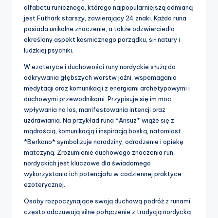
alfabetu runicznego, którego najpopularniejszą odmianą
jest Futhark starszy, zawierający 24 znaki. Każda runa
posiada unikalne znaczenie, a także odzwierciedla
określony aspekt kosmicznego porządku, sił natury i
ludzkiej psychiki.
W ezoteryce i duchowości runy nordyckie służą do
odkrywania głębszych warstw jaźni, wspomagania
medytacji oraz komunikacji z energiami archetypowymi i
duchowymi przewodnikami. Przypisuje się im moc
wpływania na los, manifestowania intencji oraz
uzdrawiania. Na przykład runa *Ansuz* wiąże się z
mądrością, komunikacją i inspiracją boską, natomiast
*Berkano* symbolizuje narodziny, odrodzenie i opiekę
matczyną. Zrozumienie duchowego znaczenia run
nordyckich jest kluczowe dla świadomego
wykorzystania ich potencjału w codziennej praktyce
ezoterycznej.
Osoby rozpoczynające swoją duchową podróż z runami
często odczuwają silne połączenie z tradycją nordycką