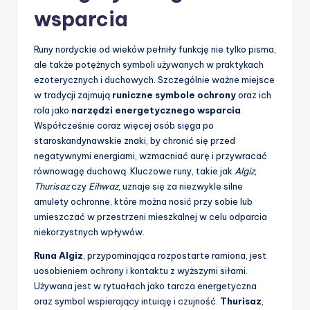
wsparcia
Runy nordyckie od wieków pełniły funkcję nie tylko pisma,
ale także potężnych symboli używanych w praktykach
ezoterycznych i duchowych. Szczególnie ważne miejsce
w tradycji zajmują
runiczne symbole ochrony
oraz ich
rola jako
narzędzi energetycznego wsparcia
.
Współcześnie coraz więcej osób sięga po
staroskandynawskie znaki, by chronić się przed
negatywnymi energiami, wzmacniać aurę i przywracać
równowagę duchową. Kluczowe runy, takie jak
Algiz
,
Thurisaz
czy
Eihwaz
, uznaje się za niezwykle silne
amulety ochronne, które można nosić przy sobie lub
umieszczać w przestrzeni mieszkalnej w celu odparcia
niekorzystnych wpływów.
Runa Algiz
, przypominająca rozpostarte ramiona, jest
uosobieniem ochrony i kontaktu z wyższymi siłami.
Używana jest w rytuałach jako tarcza energetyczna
oraz symbol wspierający intuicję i czujność.
Thurisaz
,