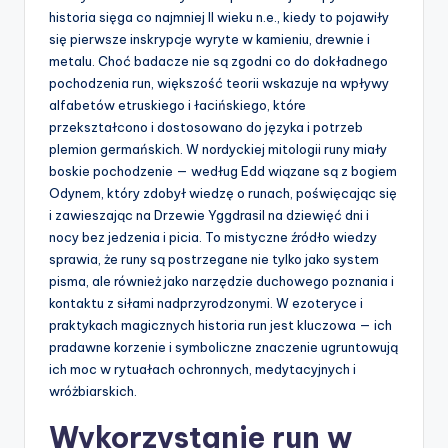
historia sięga co najmniej II wieku n.e., kiedy to pojawiły
się pierwsze inskrypcje wyryte w kamieniu, drewnie i
metalu. Choć badacze nie są zgodni co do dokładnego
pochodzenia run, większość teorii wskazuje na wpływy
alfabetów etruskiego i łacińskiego, które
przekształcono i dostosowano do języka i potrzeb
plemion germańskich. W nordyckiej mitologii runy miały
boskie pochodzenie — według Edd wiązane są z bogiem
Odynem, który zdobył wiedzę o runach, poświęcając się
i zawieszając na Drzewie Yggdrasil na dziewięć dni i
nocy bez jedzenia i picia. To mistyczne źródło wiedzy
sprawia, że runy są postrzegane nie tylko jako system
pisma, ale również jako narzędzie duchowego poznania i
kontaktu z siłami nadprzyrodzonymi. W ezoteryce i
praktykach magicznych historia run jest kluczowa — ich
pradawne korzenie i symboliczne znaczenie ugruntowują
ich moc w rytuałach ochronnych, medytacyjnych i
wróżbiarskich.
Wykorzystanie run w