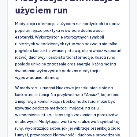
użyciem run
Medytacja i afirmacje z użyciem run nordyckich to coraz
popularniejsza praktyka w świecie duchowości i
ezoteryki. Wykorzystanie starożytnych symboli
runicznych w codziennych rytuałach pozwala nie tylko
pogłębić kontakt z własną intuicją, ale również wspierać
rozwój duchowy i osobistą transformację. Każda runa
posiada unikalne znaczenie oraz energię, którą można
świadomie wykorzystać podczas medytacji i
wypowiadania afirmacji.
W medytacji z runami kluczowe jest skupienie się na
konkretnej intencji. Na przykład runa *Ansuz*, kojarzona
z inspiracją, komunikacją i boską mądrością, może być
używana podczas medytacji mającej na celu
wzmocnienie intuicji i lepszego zrozumienia przekazów
duchowych. Medytując, warto wizualizować symbol tej
runy, wyobrażając sobie, jak jej wibracje przenikają ciało
i umysł, przynosząc klarowność i duchowe prowadzenie.