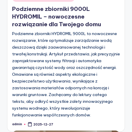
in
Podziemne zbiorniki 9000L
HYDROMIL – nowoczesne
rozwiązanie dla Twojego domu
Podziemne zbiorniki HYDROMIL 9000L to nowoczesne
rozwiązanie, które optymalizuje zarządzanie wodą
deszczową dzięki zaawansowanej technologii i
trwałej konstrukcji. Artykuł przedstawia, jak precyzyjnie
zaprojektowane systemy filtracji i automatyka
gwarantują czystość wody oraz oszczędność energii.
Omawiane są również aspekty ekologiczne i
bezpieczeństwo użytkowania, wynikające z
zastosowania materiałów odpornych na korozję i
warunki gruntowe. Zachęcamy do lektury całego
tekstu, aby odkryć wszystkie zalety innowacyjnego
systemu wodnego, który rewolucjonizuje
funkcjonowanie współczesnych domów.
admin
2025-12-27
Posted
by