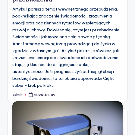
Artykuł porusza temat wewnętrznego przebudzenia,
podkreślając znaczenie świadomości, zrozumienia
emocji oraz codziennych rytuałów wspierających
rozwój duchowy. Dowiesz się, czym jest przebudzenie
świadomości i jak może ono zainicjować głęboką
transformację wewnętrzną prowadzącą do życia w
zgodzie z własnym „ja”. Artykuł pokazuje również, jak
zrozumienie emocji oraz świadome ich doświadczanie
stają się kluczem do osiągnięcia spokoju i
autentyczności. Jeśli pragniesz żyć pełniej, głębiej i
bardziej świadomie, to ta lektura poprowadzi Cię ku
sobie – krok po kroku.
admin
2026-01-09
Posted
by