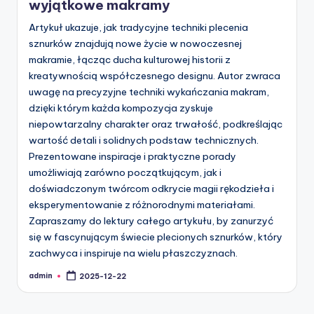
wyjątkowe makramy
Artykuł ukazuje, jak tradycyjne techniki plecenia
sznurków znajdują nowe życie w nowoczesnej
makramie, łącząc ducha kulturowej historii z
kreatywnością współczesnego designu. Autor zwraca
uwagę na precyzyjne techniki wykańczania makram,
dzięki którym każda kompozycja zyskuje
niepowtarzalny charakter oraz trwałość, podkreślając
wartość detali i solidnych podstaw technicznych.
Prezentowane inspiracje i praktyczne porady
umożliwiają zarówno początkującym, jak i
doświadczonym twórcom odkrycie magii rękodzieła i
eksperymentowanie z różnorodnymi materiałami.
Zapraszamy do lektury całego artykułu, by zanurzyć
się w fascynującym świecie plecionych sznurków, który
zachwyca i inspiruje na wielu płaszczyznach.
admin
2025-12-22
Posted
by