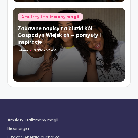
Posted
Amulety i talizmany magii
in
Zabawne napisy na bluzki Kół
Gospodyń Wiejskich — pomysły i
inspiracje
admin
2026-07-04
Posted
by
Amulety i talizmany magii
Bioenergia
Czakry i energia duchowa