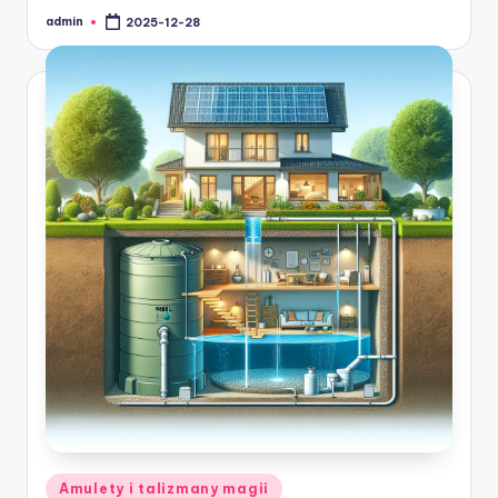
admin
2025-12-28
Posted
by
Posted
Amulety i talizmany magii