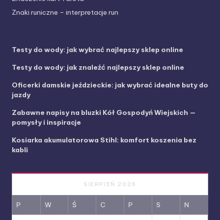
Znaki runiczne – interpretacje run
Testy do wody: jak wybrać najlepszy sklep online
Testy do wody: jak znaleźć najlepszy sklep online
Oficerki damskie jeździeckie: jak wybrać idealne buty do
jazdy
Zabawne napisy na bluzki Kół Gospodyń Wiejskich —
pomysły i inspiracje
Kosiarka akumulatorowa Stihl: komfort koszenia bez
kabli
SIERPIEŃ 2026
P
W
Ś
C
P
S
N