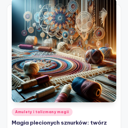
Posted
Amulety i talizmany magii
in
Magia plecionych sznurków: twórz