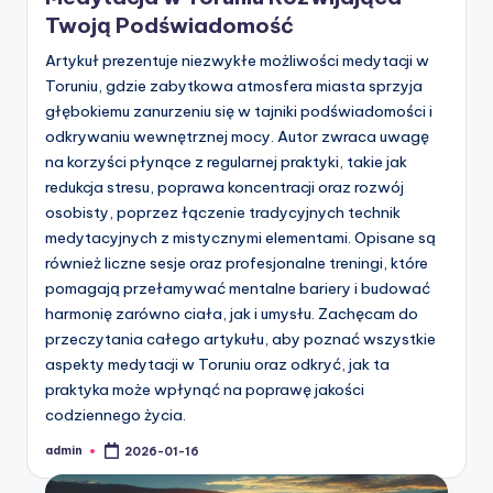
Twoją Podświadomość
Artykuł prezentuje niezwykłe możliwości medytacji w
Toruniu, gdzie zabytkowa atmosfera miasta sprzyja
głębokiemu zanurzeniu się w tajniki podświadomości i
odkrywaniu wewnętrznej mocy. Autor zwraca uwagę
na korzyści płynące z regularnej praktyki, takie jak
redukcja stresu, poprawa koncentracji oraz rozwój
osobisty, poprzez łączenie tradycyjnych technik
medytacyjnych z mistycznymi elementami. Opisane są
również liczne sesje oraz profesjonalne treningi, które
pomagają przełamywać mentalne bariery i budować
harmonię zarówno ciała, jak i umysłu. Zachęcam do
przeczytania całego artykułu, aby poznać wszystkie
aspekty medytacji w Toruniu oraz odkryć, jak ta
praktyka może wpłynąć na poprawę jakości
codziennego życia.
admin
2026-01-16
Posted
by