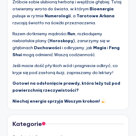
Zróbcie sobie ulubioną herbatę i wejdźcie głębiej. Tutaj
otwieramy wrota do świata, w którym
Bioenergia
pulsuje w rytmie
Numerologii
, a
Tarotowe Arkana
rzucają światło na ścieżki przeznaczenia.
Razem dotkniemy mądrości
Run
, rozkodujemy
niebiańskie plany (
Horoskopy
), zanurzymy się w
głębinach
Duchowości
i odkryjemy, jak
Magia
i
Feng
Shui
mogą odmienić Waszą codzienność.
Jeśli macie dość płytkich wód i pragniecie odkryć, co
kryje się pod zasłoną iluzji, zapraszamy do lektury!
Gotowi na odsłonięcie prawdy, która leży tuż pod
powierzchnią rzeczywistości?
Niechaj energia sprzyja Waszym krokom!
Kategorie