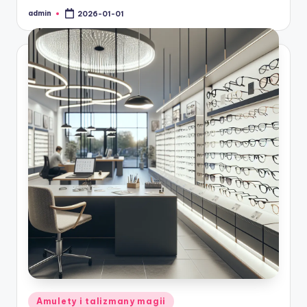
admin
2026-01-01
Posted
by
Posted
Amulety i talizmany magii