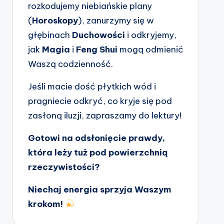
rozkodujemy niebiańskie plany
(
Horoskopy
), zanurzymy się w
głębinach
Duchowości
i odkryjemy,
jak
Magia
i
Feng Shui
mogą odmienić
Waszą codzienność.
Jeśli macie dość płytkich wód i
pragniecie odkryć, co kryje się pod
zasłoną iluzji, zapraszamy do lektury!
Gotowi na odsłonięcie prawdy,
która leży tuż pod powierzchnią
rzeczywistości?
Niechaj energia sprzyja Waszym
krokom!