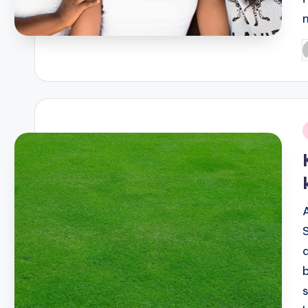
P
b
i