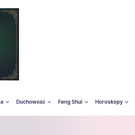
ia
Duchowość
Feng Shui
Horoskopy