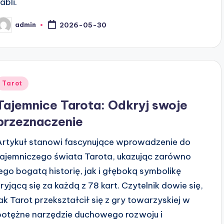
abli.
admin
2026-05-30
osted
y
Posted
Tarot
n
Tajemnice Tarota: Odkryj swoje
przeznaczenie
Artykuł stanowi fascynujące wprowadzenie do
tajemniczego świata Tarota, ukazując zarówno
jego bogatą historię, jak i głęboką symbolikę
kryjącą się za każdą z 78 kart. Czytelnik dowie się,
jak Tarot przekształcił się z gry towarzyskiej w
potężne narzędzie duchowego rozwoju i