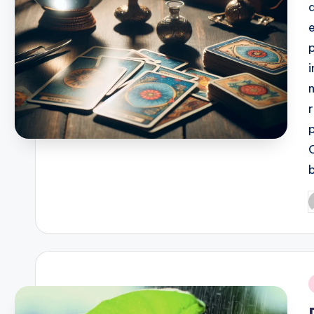
P
b
i