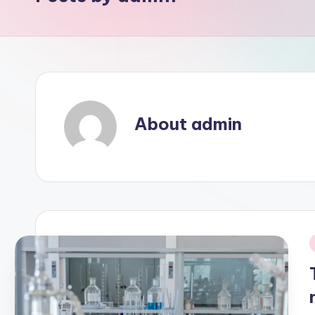
a
rt
w
si
ę
About admin
i