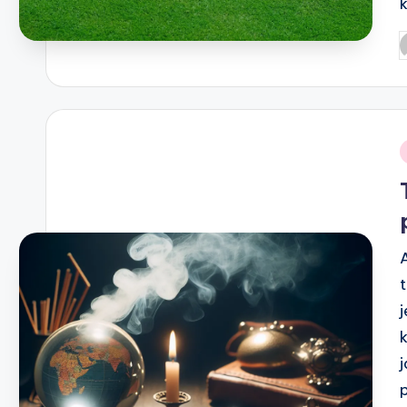
k
P
b
i