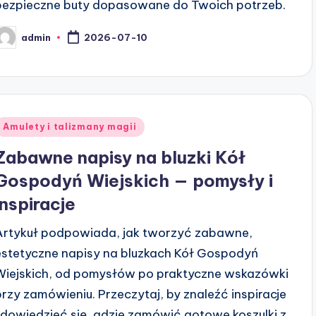
bezpieczne buty dopasowane do Twoich potrzeb.
admin
2026-07-10
osted
y
Posted
Amulety i talizmany magii
n
Zabawne napisy na bluzki Kół
Gospodyń Wiejskich — pomysły i
inspiracje
Artykuł podpowiada, jak tworzyć zabawne,
estetyczne napisy na bluzkach Kół Gospodyń
Wiejskich, od pomysłów po praktyczne wskazówki
przy zamówieniu. Przeczytaj, by znaleźć inspiracje
i dowiedzieć się, gdzie zamówić gotowe koszulki z