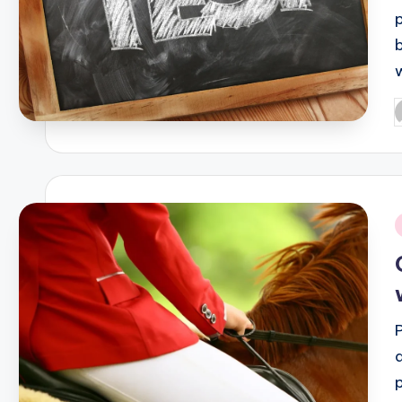
P
b
i