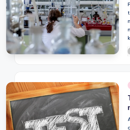
P
b
i