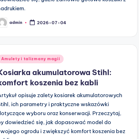
nadrukiem.
admin
2026-07-04
osted
y
Posted
Amulety i talizmany magii
n
Kosiarka akumulatorowa Stihl:
komfort koszenia bez kabli
Artykuł opisuje zalety kosiarek akumulatorowych
Stihl, ich parametry i praktyczne wskazówki
dotyczące wyboru oraz konserwacji. Przeczytaj,
by dowiedzieć się, jak dopasować model do
swojego ogrodu i zwiększyć komfort koszenia bez