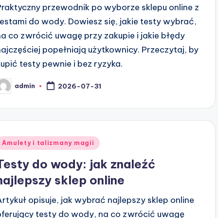
Praktyczny przewodnik po wyborze sklepu online z
testami do wody. Dowiesz się, jakie testy wybrać,
na co zwrócić uwagę przy zakupie i jakie błędy
najczęściej popełniają użytkownicy. Przeczytaj, by
kupić testy pewnie i bez ryzyka.
admin
2026-07-31
osted
y
Posted
Amulety i talizmany magii
n
Testy do wody: jak znaleźć
najlepszy sklep online
Artykuł opisuje, jak wybrać najlepszy sklep online
oferujący testy do wody, na co zwrócić uwagę