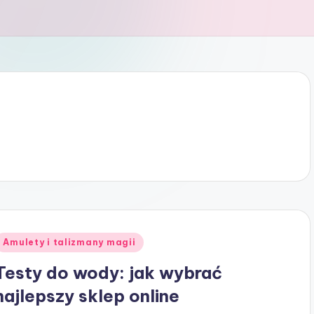
Posted
Amulety i talizmany magii
n
Testy do wody: jak wybrać
najlepszy sklep online