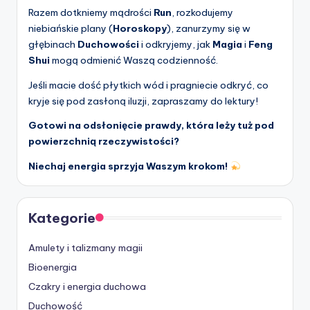
Razem dotkniemy mądrości
Run
, rozkodujemy
niebiańskie plany (
Horoskopy
), zanurzymy się w
głębinach
Duchowości
i odkryjemy, jak
Magia
i
Feng
Shui
mogą odmienić Waszą codzienność.
Jeśli macie dość płytkich wód i pragniecie odkryć, co
kryje się pod zasłoną iluzji, zapraszamy do lektury!
Gotowi na odsłonięcie prawdy, która leży tuż pod
powierzchnią rzeczywistości?
Niechaj energia sprzyja Waszym krokom!
Kategorie
Amulety i talizmany magii
Bioenergia
Czakry i energia duchowa
Duchowość