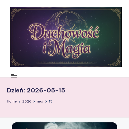
Skip
to
content
N
ie
m
Dzień:
2026-05-15
a
Home
2026
maj
15
rt
w
si