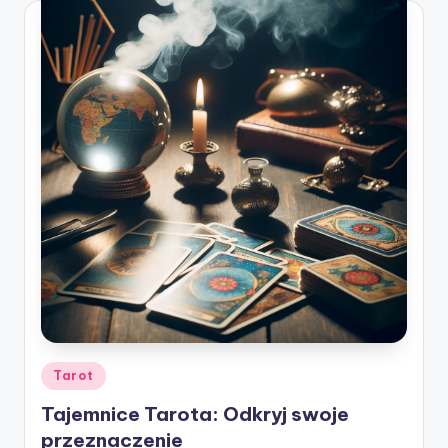
ę
Posted
Tarot
in
Tajemnice Tarota: Odkryj swoje
przeznaczenie