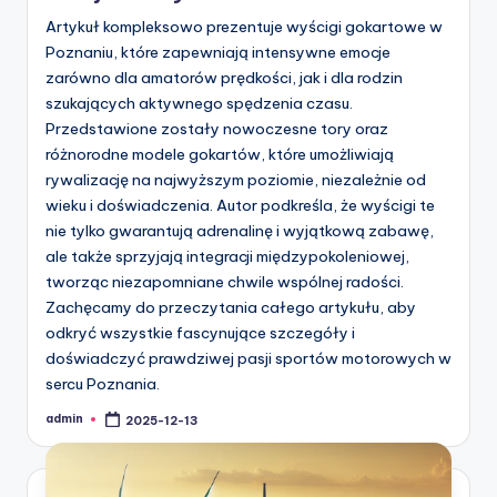
Artykuł kompleksowo prezentuje wyścigi gokartowe w
Poznaniu, które zapewniają intensywne emocje
zarówno dla amatorów prędkości, jak i dla rodzin
szukających aktywnego spędzenia czasu.
Przedstawione zostały nowoczesne tory oraz
różnorodne modele gokartów, które umożliwiają
rywalizację na najwyższym poziomie, niezależnie od
wieku i doświadczenia. Autor podkreśla, że wyścigi te
nie tylko gwarantują adrenalinę i wyjątkową zabawę,
ale także sprzyjają integracji międzypokoleniowej,
tworząc niezapomniane chwile wspólnej radości.
Zachęcamy do przeczytania całego artykułu, aby
odkryć wszystkie fascynujące szczegóły i
doświadczyć prawdziwej pasji sportów motorowych w
sercu Poznania.
admin
2025-12-13
Posted
by