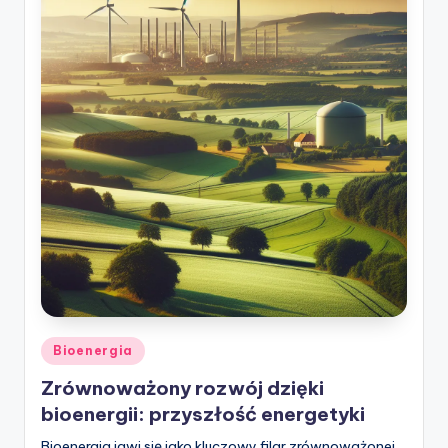
Posted
Bioenergia
in
Zrównoważony rozwój dzięki
bioenergii: przyszłość energetyki
Bioenergia jawi się jako kluczowy filar zrównoważonej