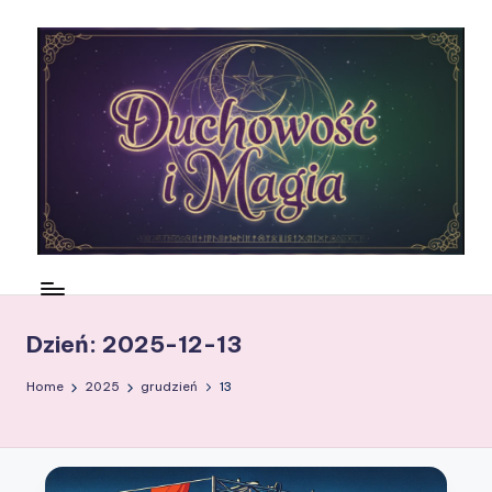
Skip
to
content
N
ie
m
Dzień:
2025-12-13
a
Home
2025
grudzień
13
rt
w
si