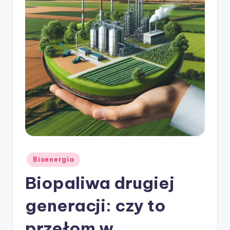
ę
Posted
Bioenergia
in
Biopaliwa drugiej
generacji: czy to
przełom w