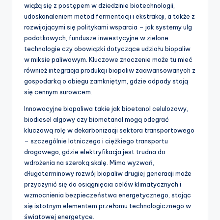
wiążą się z postępem w dziedzinie biotechnologii,
udoskonaleniem metod fermentacji i ekstrakcji, a także z
rozwijającymi się politykami wsparcia – jak systemy ulg
podatkowych, fundusze inwestycyjne w zielone
technologie czy obowiązki dotyczące udziału biopaliw
w miksie paliwowym. Kluczowe znaczenie może tu mieć
również integracja produkcji biopaliw zaawansowanych z
gospodarką o obiegu zamkniętym, gdzie odpady stają
się cennym surowcem.
Innowacyjne biopaliwa takie jak bioetanol celulozowy,
biodiesel algowy czy biometanol mogą odegrać
kluczową rolę w dekarbonizacji sektora transportowego
– szczególnie lotniczego i ciężkiego transportu
drogowego, gdzie elektryfikacja jest trudna do
wdrożenia na szeroką skalę. Mimo wyzwań,
długoterminowy rozwój biopaliw drugiej generacji może
przyczynić się do osiągnięcia celów klimatycznych i
wzmocnienia bezpieczeństwa energetycznego, stając
się istotnym elementem przełomu technologicznego w
światowej energetyce.