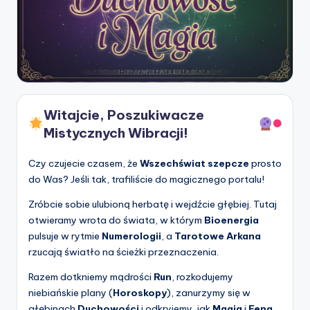
Witajcie, Poszukiwacze
Mistycznych Wibracji!
Czy czujecie czasem, że
Wszechświat szepcze
prosto
do Was? Jeśli tak, trafiliście do magicznego portalu!
Zróbcie sobie ulubioną herbatę i wejdźcie głębiej. Tutaj
otwieramy wrota do świata, w którym
Bioenergia
pulsuje w rytmie
Numerologii
, a
Tarotowe Arkana
rzucają światło na ścieżki przeznaczenia.
Razem dotkniemy mądrości
Run
, rozkodujemy
niebiańskie plany (
Horoskopy
), zanurzymy się w
głębinach
Duchowości
i odkryjemy, jak
Magia
i
Feng