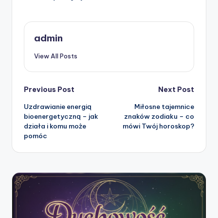
admin
View All Posts
Post
Previous Post
Next Post
Uzdrawianie energią
Miłosne tajemnice
navigation
bioenergetyczną – jak
znaków zodiaku – co
działa i komu może
mówi Twój horoskop?
pomóc