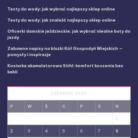
Testy do wody: jak wybrać najlepszy sklep online
Testy do wody: jak znaleźć najlepszy sklep online
Oficerki damskie jeździeckie: jak wybrać idealne buty do
jazdy
Zabawne napisy na bluzki Kół Gospodyń Wiejskich —
pomysły i inspiracje
Kosiarka akumulatorowa Stihl: komfort koszenia bez
kabli
CZERWIEC 2025
P
W
Ś
C
P
S
N
1
2
3
4
5
6
7
8