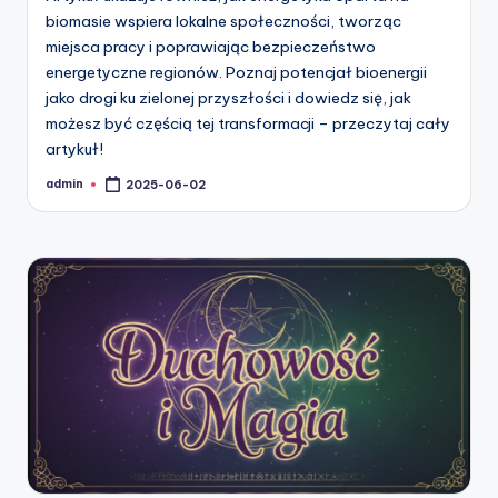
biomasie wspiera lokalne społeczności, tworząc
miejsca pracy i poprawiając bezpieczeństwo
energetyczne regionów. Poznaj potencjał bioenergii
jako drogi ku zielonej przyszłości i dowiedz się, jak
możesz być częścią tej transformacji – przeczytaj cały
artykuł!
admin
2025-06-02
Posted
by