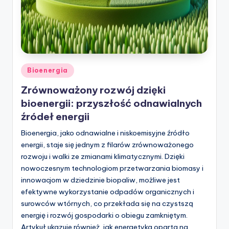
Posted
Bioenergia
in
Zrównoważony rozwój dzięki
bioenergii: przyszłość odnawialnych
źródeł energii
Bioenergia, jako odnawialne i niskoemisyjne źródło
energii, staje się jednym z filarów zrównoważonego
rozwoju i walki ze zmianami klimatycznymi. Dzięki
nowoczesnym technologiom przetwarzania biomasy i
innowacjom w dziedzinie biopaliw, możliwe jest
efektywne wykorzystanie odpadów organicznych i
surowców wtórnych, co przekłada się na czystszą
energię i rozwój gospodarki o obiegu zamkniętym.
Artykuł ukazuje również, jak energetyka oparta na