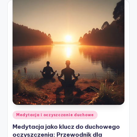
ę
Posted
Medytacja i oczyszczanie duchowe
in
Medytacja jako klucz do duchowego
oczyszczenia: Przewodnik dla