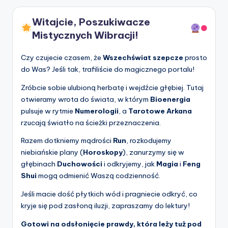
Witajcie, Poszukiwacze
Mistycznych Wibracji!
Czy czujecie czasem, że
Wszechświat szepcze
prosto
do Was? Jeśli tak, trafiliście do magicznego portalu!
Zróbcie sobie ulubioną herbatę i wejdźcie głębiej. Tutaj
otwieramy wrota do świata, w którym
Bioenergia
pulsuje w rytmie
Numerologii
, a
Tarotowe Arkana
rzucają światło na ścieżki przeznaczenia.
Razem dotkniemy mądrości
Run
, rozkodujemy
niebiańskie plany (
Horoskopy
), zanurzymy się w
głębinach
Duchowości
i odkryjemy, jak
Magia
i
Feng
Shui
mogą odmienić Waszą codzienność.
Jeśli macie dość płytkich wód i pragniecie odkryć, co
kryje się pod zasłoną iluzji, zapraszamy do lektury!
Gotowi na odsłonięcie prawdy, która leży tuż pod