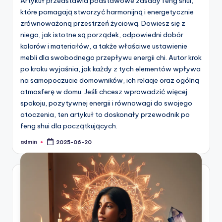
Artykuł przedstawia podstawowe zasady feng shui,
które pomagają stworzyć harmonijną i energetycznie
zrównoważoną przestrzeń życiową. Dowiesz się z
niego, jak istotne są porządek, odpowiedni dobór
kolorów i materiałów, a także właściwe ustawienie
mebli dla swobodnego przepływu energii chi. Autor krok
po kroku wyjaśnia, jak każdy z tych elementów wpływa
na samopoczucie domowników, ich relacje oraz ogólną
atmosferę w domu. Jeśli chcesz wprowadzić więcej
spokoju, pozytywnej energii i równowagi do swojego
otoczenia, ten artykuł to doskonały przewodnik po
feng shui dla początkujących.
admin
2025-06-20
Posted
by