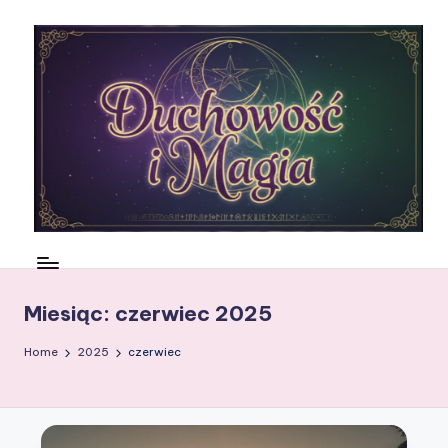
Skip
to
content
N
ie
m
Miesiąc:
czerwiec 2025
a
Home
2025
czerwiec
rt
w
si