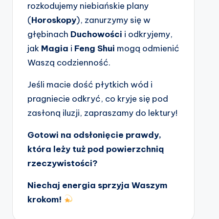
rozkodujemy niebiańskie plany
(
Horoskopy
), zanurzymy się w
głębinach
Duchowości
i odkryjemy,
jak
Magia
i
Feng Shui
mogą odmienić
Waszą codzienność.
Jeśli macie dość płytkich wód i
pragniecie odkryć, co kryje się pod
zasłoną iluzji, zapraszamy do lektury!
Gotowi na odsłonięcie prawdy,
która leży tuż pod powierzchnią
rzeczywistości?
Niechaj energia sprzyja Waszym
krokom!