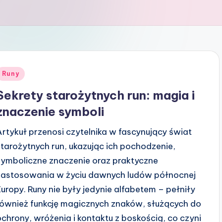
Posted
Runy
n
Sekrety starożytnych run: magia i
znaczenie symboli
Artykuł przenosi czytelnika w fascynujący świat
starożytnych run, ukazując ich pochodzenie,
symboliczne znaczenie oraz praktyczne
zastosowania w życiu dawnych ludów północnej
Europy. Runy nie były jedynie alfabetem – pełniły
również funkcję magicznych znaków, służących do
ochrony, wróżenia i kontaktu z boskością, co czyni