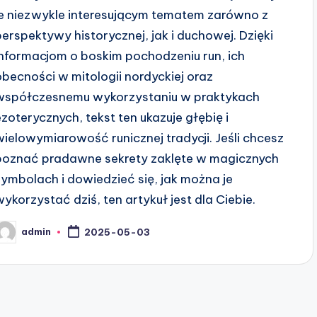
je niezwykle interesującym tematem zarówno z
perspektywy historycznej, jak i duchowej. Dzięki
informacjom o boskim pochodzeniu run, ich
obecności w mitologii nordyckiej oraz
współczesnemu wykorzystaniu w praktykach
ezoterycznych, tekst ten ukazuje głębię i
wielowymiarowość runicznej tradycji. Jeśli chcesz
poznać pradawne sekrety zaklęte w magicznych
symbolach i dowiedzieć się, jak można je
wykorzystać dziś, ten artykuł jest dla Ciebie.
admin
2025-05-03
osted
y