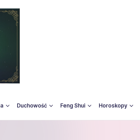
ia
Duchowość
Feng Shui
Horoskopy