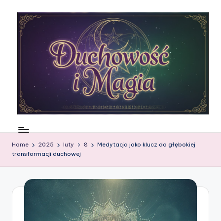
Skip
to
content
N
ie
Home
2025
luty
8
Medytacja jako klucz do głębokiej
m
transformacji duchowej
a
rt
w
si