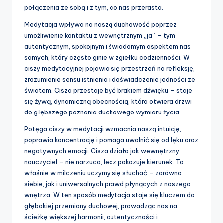
połączenia ze sobą i z tym, co nas przerasta.
Medytacja wpływa na naszą duchowość poprzez
umożliwienie kontaktu z wewnętrznym „ja” – tym
autentycznym, spokojnym i świadomym aspektem nas
samych, który często ginie w zgiełku codzienności. W
ciszy medytacyjnej pojawia się przestrzeń na refleksję,
zrozumienie sensu istnienia i doświadczenie jedności ze
światem. Cisza przestaje być brakiem dźwięku – staje
się żywą, dynamiczną obecnością, która otwiera drzwi
do głębszego poznania duchowego wymiaru życia.
Potęga ciszy w medytacji wzmacnia naszą intuicję,
poprawia koncentrację i pomaga uwolnić się od lęku oraz
negatywnych emocji. Cisza działa jak wewnętrzny
nauczyciel – nie narzuca, lecz pokazuje kierunek. To
właśnie w milczeniu uczymy się słuchać – zarówno
siebie, jak i uniwersalnych prawd płynących z naszego
wnętrza. W ten sposób medytacja staje się kluczem do
głębokiej przemiany duchowej, prowadząc nas na
ścieżkę większej harmonii, autentyczności i