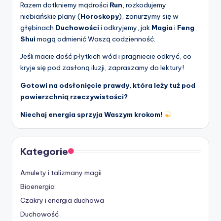
Razem dotkniemy mądrości
Run
, rozkodujemy
niebiańskie plany (
Horoskopy
), zanurzymy się w
głębinach
Duchowości
i odkryjemy, jak
Magia
i
Feng
Shui
mogą odmienić Waszą codzienność.
Jeśli macie dość płytkich wód i pragniecie odkryć, co
kryje się pod zasłoną iluzji, zapraszamy do lektury!
Gotowi na odsłonięcie prawdy, która leży tuż pod
powierzchnią rzeczywistości?
Niechaj energia sprzyja Waszym krokom!
Kategorie
Amulety i talizmany magii
Bioenergia
Czakry i energia duchowa
Duchowość