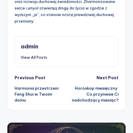
oraz rozwoju duchowej świadomości. Zharmonizowane
serce i umysł otwierają drogę do życia w zgodzie z
wyższym „ja”, co stanowi istotę prawdziwej duchowej
przemiany.
admin
View All Posts
Post
Previous Post
Next Post
Harmonia przestrzeni:
Horoskop miesięczny:
navigation
Feng Shui w Twoim
Co przyniesie Ci
domu
nadchodzący miesiąc?