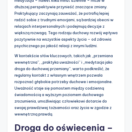
medytacja – nawet kilka minut dziennie – może w
dłuższej perspektywie przynieść znaczące zmiany.
Praktykujący zaczynają zauważać, że potrafią lepiej
radzić sobie z trudnymi emocjami, są bardziej obecni w
relacjach interpersonalnych i podejmują decyzje z
większą rozwagą. Tego rodzaju duchowy rozwój wpływa
pozytywnie na wszystkie aspekty życia – od zdrowia
psychicznego po jakość relacji z innymi ludźmi.
W kontekście słów kluczowych, takich jak „przemiana
wewnętrzna”, „praktyka uważności” i „medytacja jako
droga do duchowej przemiany”, warto podkreślić, że
regularny kontakt z własnym wnętrzem pozwala
rozpoznać głębokie potrzeby duchowe i emocjonalne.
Uważność staje się pomostem między codzienną
świadomością a wyższym poziomem duchowego
zrozumienia, umożliwiając człowiekowi dotarcie do
swojej prawdziwej tożsamości oraz życia w zgodzie z
wewnętrzną prawdą.
Droga do oświecenia –