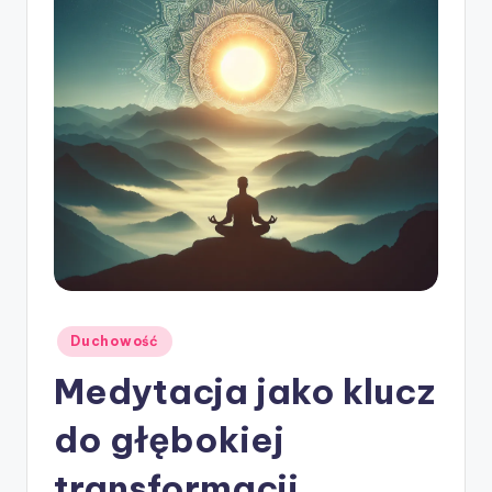
ę
Posted
Duchowość
in
Medytacja jako klucz
do głębokiej
transformacji