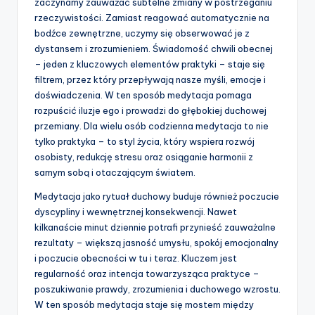
zaczynamy zauważać subtelne zmiany w postrzeganiu
rzeczywistości. Zamiast reagować automatycznie na
bodźce zewnętrzne, uczymy się obserwować je z
dystansem i zrozumieniem. Świadomość chwili obecnej
– jeden z kluczowych elementów praktyki – staje się
filtrem, przez który przepływają nasze myśli, emocje i
doświadczenia. W ten sposób medytacja pomaga
rozpuścić iluzje ego i prowadzi do głębokiej duchowej
przemiany. Dla wielu osób codzienna medytacja to nie
tylko praktyka – to styl życia, który wspiera rozwój
osobisty, redukcję stresu oraz osiąganie harmonii z
samym sobą i otaczającym światem.
Medytacja jako rytuał duchowy buduje również poczucie
dyscypliny i wewnętrznej konsekwencji. Nawet
kilkanaście minut dziennie potrafi przynieść zauważalne
rezultaty – większą jasność umysłu, spokój emocjonalny
i poczucie obecności w tu i teraz. Kluczem jest
regularność oraz intencja towarzysząca praktyce –
poszukiwanie prawdy, zrozumienia i duchowego wzrostu.
W ten sposób medytacja staje się mostem między