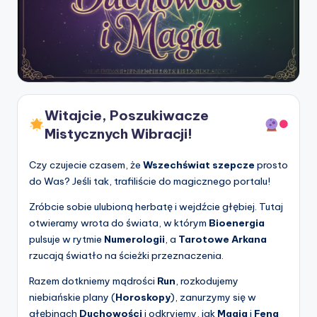
Witajcie, Poszukiwacze
Mistycznych Wibracji!
Czy czujecie czasem, że
Wszechświat szepcze
prosto
do Was? Jeśli tak, trafiliście do magicznego portalu!
Zróbcie sobie ulubioną herbatę i wejdźcie głębiej. Tutaj
otwieramy wrota do świata, w którym
Bioenergia
pulsuje w rytmie
Numerologii
, a
Tarotowe Arkana
rzucają światło na ścieżki przeznaczenia.
Razem dotkniemy mądrości
Run
, rozkodujemy
niebiańskie plany (
Horoskopy
), zanurzymy się w
głębinach
Duchowości
i odkryjemy, jak
Magia
i
Feng