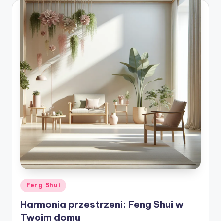
ę
Posted
Feng Shui
in
Harmonia przestrzeni: Feng Shui w
Twoim domu