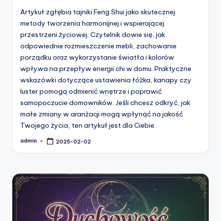
Artykuł zgłębia tajniki Feng Shui jako skutecznej
metody tworzenia harmonijnej i wspierającej
przestrzeni życiowej. Czytelnik dowie się, jak
odpowiednie rozmieszczenie mebli, zachowanie
porządku oraz wykorzystanie światła i kolorów
wpływa na przepływ energii chi w domu. Praktyczne
wskazówki dotyczące ustawienia łóżka, kanapy czy
luster pomogą odmienić wnętrze i poprawić
samopoczucie domowników. Jeśli chcesz odkryć, jak
małe zmiany w aranżacji mogą wpłynąć na jakość
Twojego życia, ten artykuł jest dla Ciebie.
admin
2025-02-02
Posted
by