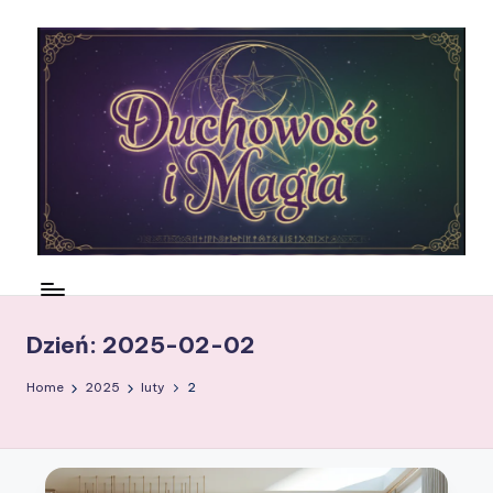
Skip
to
content
N
ie
m
Dzień:
2025-02-02
a
Home
2025
luty
2
rt
w
si